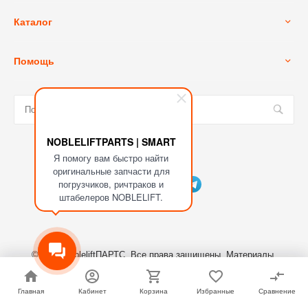
Каталог
Помощь
NOBLELIFTPARTS | SMART
Я помогу вам быстро найти
Мы в соц. сетях
оригинальные запчасти для
погрузчиков, ричтраков и
штабелеров NOBLELIFT.
© 2023 NobleliftПАРТС, Все права защищены. Материалы,
размещенные на сайте являются собственностью ООО
"СКЛАДСКИЕ МАШИНЫ"
Главная
Главная
Кабинет
Кабинет
Корзина
Корзина
Избранные
Избранные
Сравнение
Сравнение