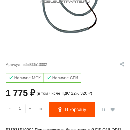
Артикул:
535933510002
Наличие МСК
Наличие СПб
1 775 ₽
(в том числе НДС 22% 320 ₽)
шт.
-
+
В корзину
535933510002 Переключатель бесконтактный Fi5-Q18-OP6L