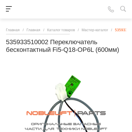
Главная
/
Главная
/
Каталог товаров
/
Мастер-каталог
/
53593351
535933510002 Переключатель
бесконтактный Fi5-Q18-OP6L (600мм)