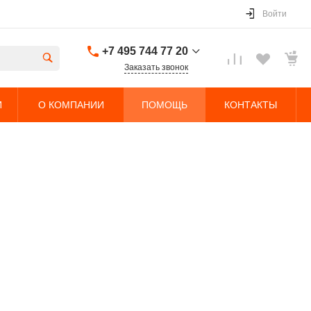
Войти
+7 495 744 77 20
Заказать звонок
+7 495 744 77 20
И
О КОМПАНИИ
ПОМОЩЬ
КОНТАКТЫ
г. Долгопрудный,
Дорожный проезд,
5с4
Пн-Чт: 9:00-18:00 Пт:
9:00-17:00 Cб-Вс:
Выходной
sales@nobleliftparts.ru