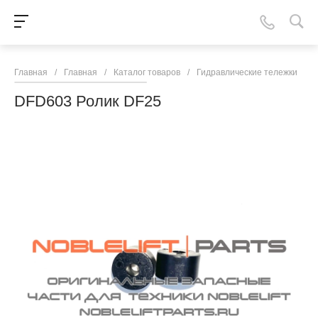
Главная
/
Главная
/
Каталог товаров
/
Гидравлические тележки
/
N
DFD603 Ролик DF25