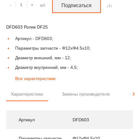
шт.
-
+
Подписаться
DFD603 Ролик DF25
Артикул -
DFD603;
Параметры запчасти -
Φ12xΦ4.5x10;
Диаметр внешний, мм -
12;
Диаметр внутренний, мм -
4,5;
Все характеристики
Характеристики
Замены производителя
Прим
Артикул
DFD603
Параметры запчасти
Φ12xΦ4.5x10