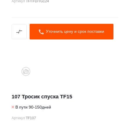
Артикул
TF/TFD/TG124
Уточнить цену и срок поставки
107 Тросик спуска TF15
В пути 90-150дней
Артикул
TF107