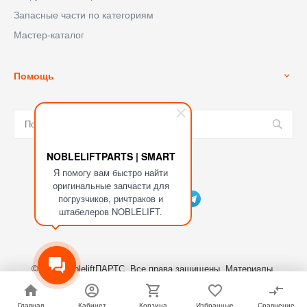
Запасные части по категориям
Мастер-каталог
Помощь
NOBLELIFTPARTS | SMART
Я помогу вам быстро найти
Мы в соц. сетях
оригинальные запчасти для
погрузчиков, ричтраков и
штабелеров NOBLELIFT.
© 2023 NobleliftПАРТС, Все права защищены. Материалы,
размещенные на сайте являются собственностью ООО
"СКЛАДСКИЕ МАШИНЫ"
Главная
Главная
Кабинет
Кабинет
Корзина
Корзина
Избранные
Избранные
Сравнение
Сравнение