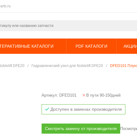
arts.ru
ТЕРАКТИВНЫЕ КАТАЛОГИ
PDF КАТАЛОГИ
АКЦИ
oblelift DFE20
/
Гидравлический узел для Noblelift DFE20
/
DFED101 Плун
Артикул:
DFED101
В пути 90-150дней
Доступен в заменах производителя
Смотреть замену от производителя
Посмотри