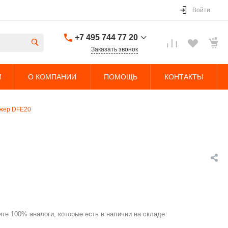
Войти
+7 495 744 77 20
Заказать звонок
+7 495 744 77 20
И
О КОМПАНИИ
ПОМОЩЬ
КОНТАКТЫ
г. Долгопрудный,
Дорожный проезд,
5с4
Пн-Чт: 9:00-18:00 Пт:
жер DFE20
9:00-17:00 Cб-Вс:
Выходной
sales@nobleliftparts.ru
те 100% аналоги, которые есть в наличии на складе