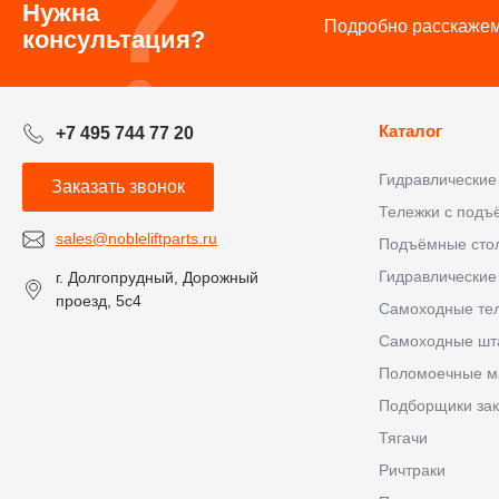
Нужна
Подробно расскажем 
консультация?
Каталог
+7 495 744 77 20
Гидравлические
Заказать звонок
Тележки с под
sales@nobleliftparts.ru
Подъёмные сто
Гидравлические
г. Долгопрудный, Дорожный
проезд, 5с4
Самоходные те
Самоходные шт
Поломоечные 
Подборщики зак
Тягачи
Ричтраки