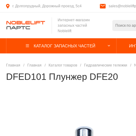
г. Долгопрудный, Дорожный проезд, 5с4
sales@nobleliftp
Интернет-магазин
запасных частей
Noblelift
КАТАЛОГ ЗАПАСНЫХ ЧАСТЕЙ
ИН
Главная
/
Главная
/
Каталог товаров
/
Гидравлические тележки
/
N
DFED101 Плунжер DFE20