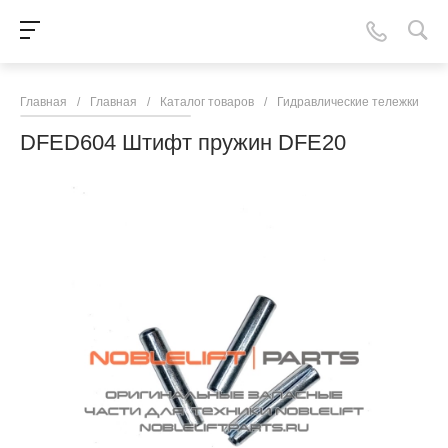
Главная
/
Главная
/
Каталог товаров
/
Гидравлические тележки
/
N
DFED604 Штифт пружин DFE20