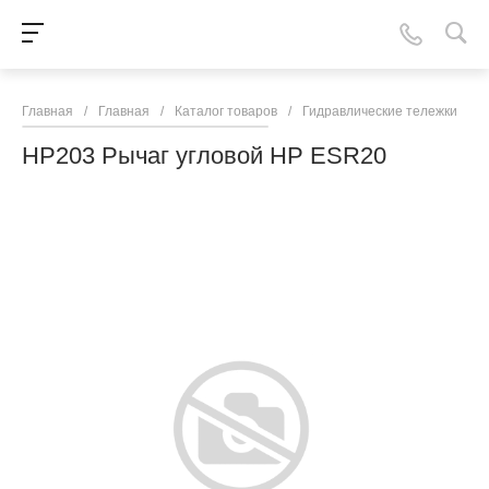
Главная
/
Главная
/
Каталог товаров
/
Гидравлические тележки
/
N
HP203 Рычаг угловой HP ESR20