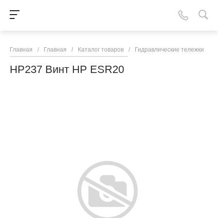
Главная
/
Главная
/
Каталог товаров
/
Гидравлические тележки
/
N
HP237 Винт HP ESR20