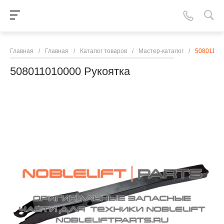
Главная
/
Главная
/
Каталог товаров
/
Мастер-каталог
/
50801101
508011010000 Рукоятка