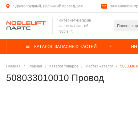
г. Долгопрудный, Дорожный проезд, 5с4
sales@nobleliftp
Интернет-магазин
запасных частей
Noblelift
КАТАЛОГ ЗАПАСНЫХ ЧАСТЕЙ
ИН
Главная
/
Главная
/
Каталог товаров
/
Мастер-каталог
/
50803301
508033010010 Провод