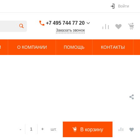
Войти
+7 495 744 77 20
Заказать звонок
+7 495 744 77 20
И
О КОМПАНИИ
ПОМОЩЬ
КОНТАКТЫ
г. Долгопрудный,
Дорожный проезд,
5с4
Пн-Чт: 9:00-18:00 Пт:
9:00-17:00 Cб-Вс:
Выходной
sales@nobleliftparts.ru
шт.
-
+
В корзину