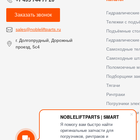
Гидравлические
Заказать звонок
Тележки с под
sales@nobleliftparts.ru
Подъёмные сто
Гидравлические
г. Долгопрудный, Дорожный
проезд, 5с4
Самоходные те
Самоходные шт
Поломоечные 
Подборщики зак
Тягачи
Ричтраки
Погрузчики элек
Запасные части
NOBLELIFTPARTS | SMART
Мастер-каталог
Я помогу вам быстро найти
оригинальные запчасти для
погрузчиков, ричтраков и