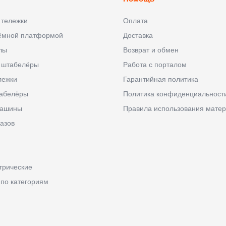
 тележки
Оплата
ъёмной платформой
Доставка
лы
Возврат и обмен
 штабелёры
Работа с порталом
лежки
Гарантийная политика
абелёры
Политика конфиденциальност
машины
Правила использования матер
азов
трические
 по категориям