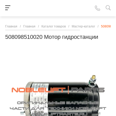
Главная
/
Главная
/
Каталог товаров
/
Мастер-каталог
/
50809851
508098510020 Мотор гидростанции