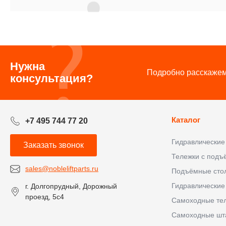
Нужна
Подробно расскажем 
консультация?
Каталог
+7 495 744 77 20
Гидравлические
Заказать звонок
Тележки с под
sales@nobleliftparts.ru
Подъёмные сто
Гидравлические
г. Долгопрудный, Дорожный
проезд, 5с4
Самоходные те
Самоходные шт