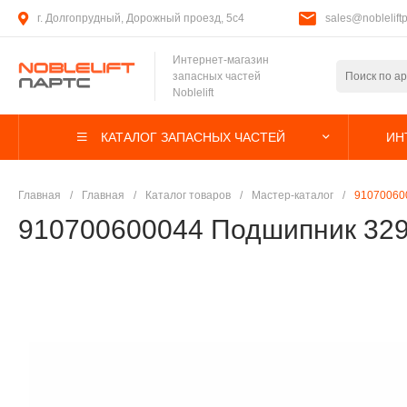
г. Долгопрудный, Дорожный проезд, 5с4
sales@nobleliftp
Интернет-магазин
запасных частей
Noblelift
КАТАЛОГ ЗАПАСНЫХ ЧАСТЕЙ
ИН
Главная
/
Главная
/
Каталог товаров
/
Мастер-каталог
/
91070060
910700600044 Подшипник 32