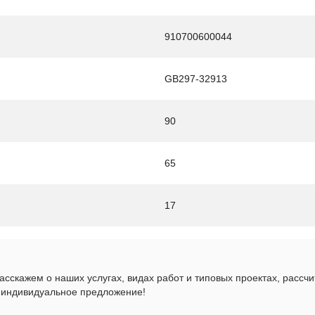
910700600044
GB297-32913
90
65
17
сскажем о наших услугах, видах работ и типовых проектах, рассч
 индивидуальное предложение!