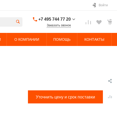
Войти
+7 495 744 77 20
Заказать звонок
+7 495 744 77 20
И
О КОМПАНИИ
ПОМОЩЬ
КОНТАКТЫ
г. Долгопрудный,
Дорожный проезд,
5с4
Пн-Чт: 9:00-18:00 Пт:
9:00-17:00 Cб-Вс:
Выходной
sales@nobleliftparts.ru
Уточнить цену и срок поставки