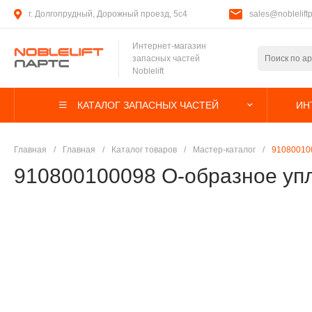
г. Долгопрудный, Дорожный проезд, 5с4
sales@nobleliftp
Интернет-магазин
запасных частей
Noblelift
КАТАЛОГ ЗАПАСНЫХ ЧАСТЕЙ
ИН
Главная
/
Главная
/
Каталог товаров
/
Мастер-каталог
/
91080010
910800100098 О-образное уп