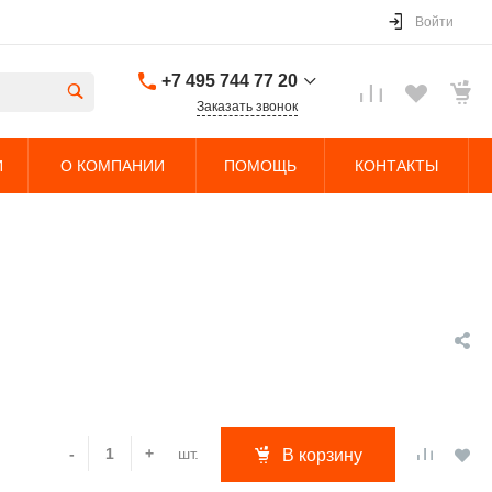
Войти
+7 495 744 77 20
Заказать звонок
+7 495 744 77 20
И
О КОМПАНИИ
ПОМОЩЬ
КОНТАКТЫ
г. Долгопрудный,
Дорожный проезд,
5с4
Пн-Чт: 9:00-18:00 Пт:
9:00-17:00 Cб-Вс:
Выходной
sales@nobleliftparts.ru
шт.
-
+
В корзину