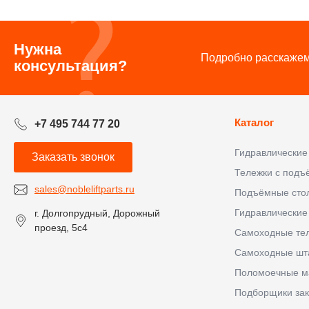
Нужна
Подробно расскажем 
консультация?
Каталог
+7 495 744 77 20
Гидравлические
Заказать звонок
Тележки с под
sales@nobleliftparts.ru
Подъёмные сто
Гидравлические
г. Долгопрудный, Дорожный
проезд, 5с4
Самоходные те
Самоходные шт
Поломоечные 
Подборщики зак