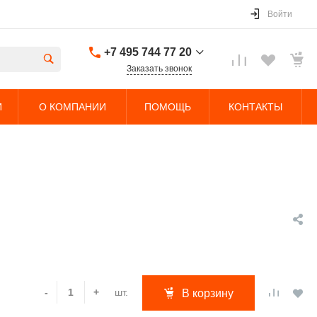
Войти
+7 495 744 77 20
Заказать звонок
+7 495 744 77 20
И
О КОМПАНИИ
ПОМОЩЬ
КОНТАКТЫ
г. Долгопрудный,
Дорожный проезд,
5с4
Пн-Чт: 9:00-18:00 Пт:
9:00-17:00 Cб-Вс:
Выходной
sales@nobleliftparts.ru
шт.
-
+
В корзину