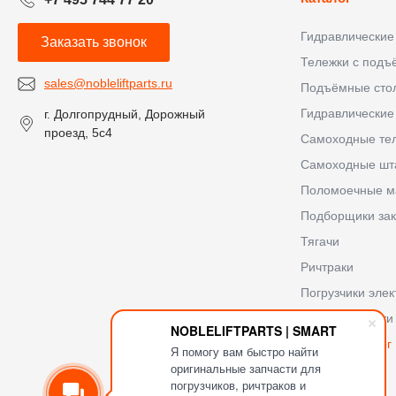
Гидравлические
Заказать звонок
Тележки с под
sales@nobleliftparts.ru
Подъёмные сто
Гидравлические
г. Долгопрудный, Дорожный
проезд, 5с4
Самоходные те
Самоходные шт
Поломоечные 
Подборщики зак
Тягачи
Ричтраки
Погрузчики элек
Запасные части
NOBLELIFTPARTS | SMART
Мастер-каталог
Я помогу вам быстро найти
оригинальные запчасти для
погрузчиков, ричтраков и