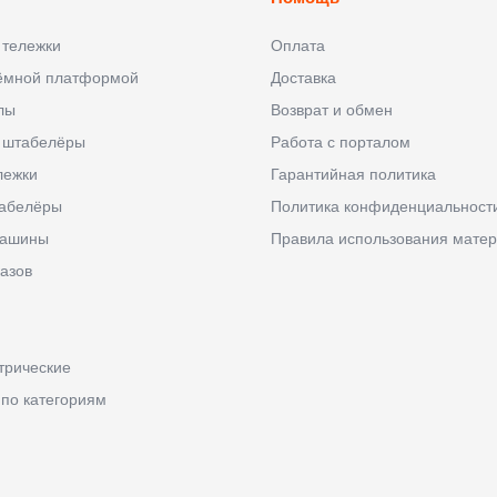
 тележки
Оплата
ъёмной платформой
Доставка
лы
Возврат и обмен
 штабелёры
Работа с порталом
лежки
Гарантийная политика
абелёры
Политика конфиденциальност
машины
Правила использования матер
азов
трические
 по категориям