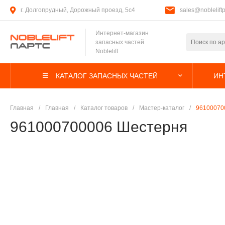
г. Долгопрудный, Дорожный проезд, 5с4
sales@nobleliftp
Интернет-магазин
запасных частей
Noblelift
КАТАЛОГ ЗАПАСНЫХ ЧАСТЕЙ
ИН
Главная
/
Главная
/
Каталог товаров
/
Мастер-каталог
/
96100070
961000700006 Шестерня