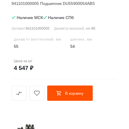
941101000005 Подшипник DU55900054ABS
Наличие МСК
Наличие СПб
Артикул
941101000005
Диаметр внешний, мм
90
ДИАМЕТР ВНУТРЕННИЙ, ММ
ШИРИНА, ММ
55
54
Цена за
шт
4 547 ₽
В корзину