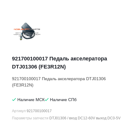
921700100017 Педаль акселератора
DTJ01306 (FE3R12N)
921700100017 Педаль акселератора DTJ01306
(FE3R12N)
Наличие МСК
Наличие СПб
Артикул
921700100017
Параметры запчасти
DTJ01306 / вход DC12-60V выход DC0-5V