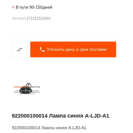
В пути 90-150дней
Артикул
271511512001
Уточнить цену и срок поставки
922000100014 Лампа синяя A-LJD-A1
922000100014 Лампа синяя A-LJD-A1