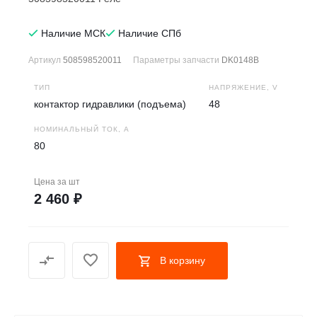
Наличие МСК
Наличие СПб
Артикул
508598520011
Параметры запчасти
DK0148B
ТИП
НАПРЯЖЕНИЕ, V
контактор гидравлики (подъема)
48
НОМИНАЛЬНЫЙ ТОК, А
80
Цена за
шт
2 460 ₽
В корзину