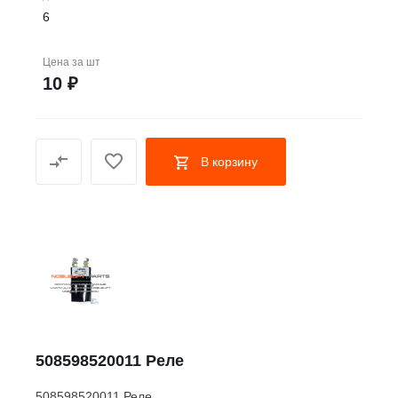
6
Цена за
шт
10 ₽
В корзину
508598520011 Реле
508598520011 Реле