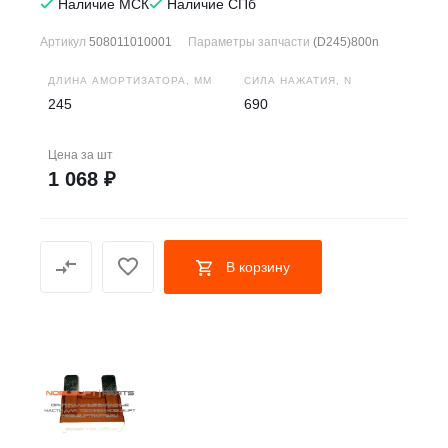
Наличие МСК
Наличие СПб
Артикул
508011010001
Параметры запчасти
(D245)800n
ДЛИНА АМОРТИЗАТОРА, ММ
СИЛА НАЖАТИЯ, N
245
690
Цена за
шт
1 068 ₽
В корзину