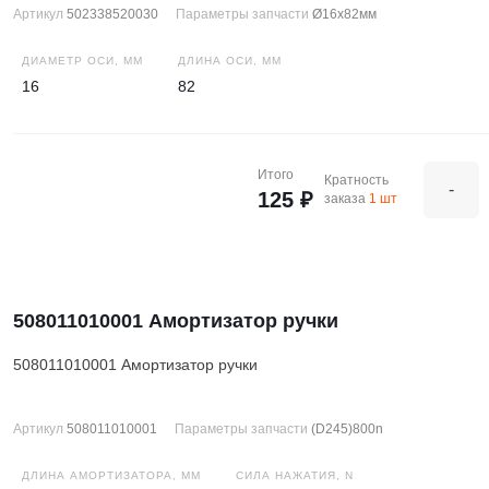
Артикул
502338520030
Параметры запчасти
Ø16x82мм
ДИАМЕТР ОСИ, ММ
ДЛИНА ОСИ, ММ
16
82
Итого
Кратность
-
125 ₽
заказа
1 шт
508011010001 Амортизатор ручки
508011010001 Амортизатор ручки
Артикул
508011010001
Параметры запчасти
(D245)800n
ДЛИНА АМОРТИЗАТОРА, ММ
СИЛА НАЖАТИЯ, N