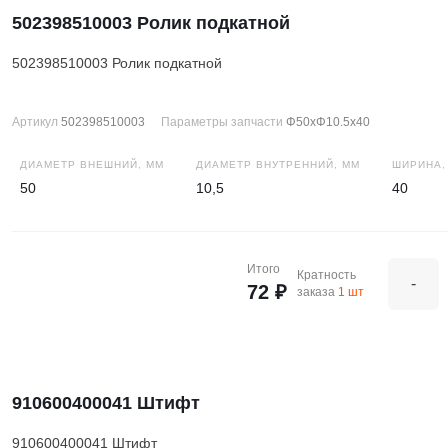
502398510003 Ролик подкатной
502398510003 Ролик подкатной
Артикул
502398510003
Параметры запчасти
Φ50xΦ10.5x40
ДИАМЕТР ВНЕШНИЙ, ММ
ДИАМЕТР ВНУТРЕННИЙ, ММ
ШИРИНА,
50
10,5
40
Итого
Кратность
-
72 ₽
заказа
1 шт
910600400041 Штифт
910600400041 Штифт