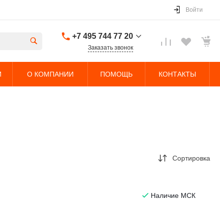
Войти
+7 495 744 77 20
Заказать звонок
+7 495 744 77 20
И
О КОМПАНИИ
ПОМОЩЬ
КОНТАКТЫ
г. Долгопрудный,
Дорожный проезд,
5с4
Пн-Чт: 9:00-18:00 Пт:
9:00-17:00 Cб-Вс:
Выходной
sales@nobleliftparts.ru
Сортировка
Наличие МСК