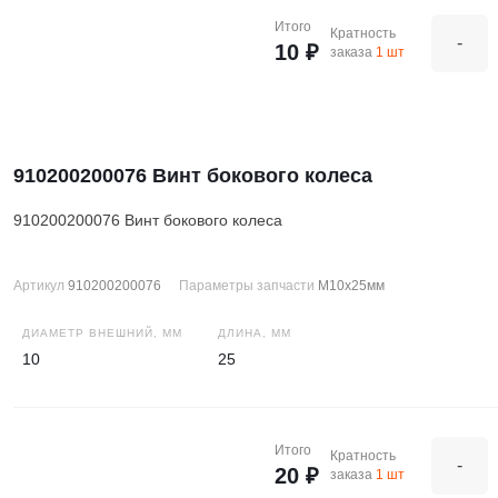
Итого
Кратность
-
10 ₽
заказа
1 шт
910200200076 Винт бокового колеса
910200200076 Винт бокового колеса
Артикул
910200200076
Параметры запчасти
M10x25мм
ДИАМЕТР ВНЕШНИЙ, ММ
ДЛИНА, ММ
10
25
Итого
Кратность
-
20 ₽
заказа
1 шт