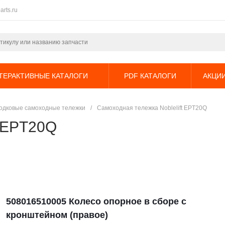
arts.ru
ТЕРАКТИВНЫЕ КАТАЛОГИ
PDF КАТАЛОГИ
АКЦИ
одковые самоходные тележки
/
Самоходная тележка Noblelift EPT20Q
t EPT20Q
508016510005 Колесо опорное в сборе с
кронштейном (правое)