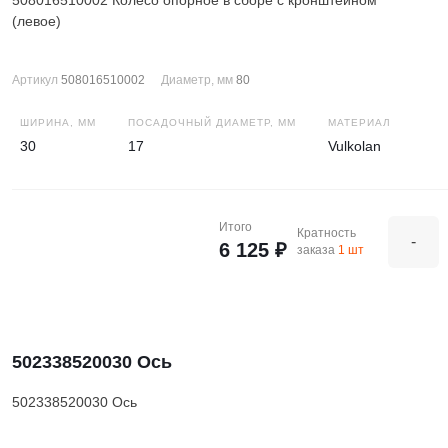
508016510002 Колесо опорное в сборе с кронштейном
(левое)
Артикул
508016510002
Диаметр, мм
80
ШИРИНА, ММ
ПОСАДОЧНЫЙ ДИАМЕТР, ММ
МАТЕРИАЛ
30
17
Vulkolan
Итого
Кратность
-
6 125 ₽
заказа
1 шт
502338520030 Ось
502338520030 Ось