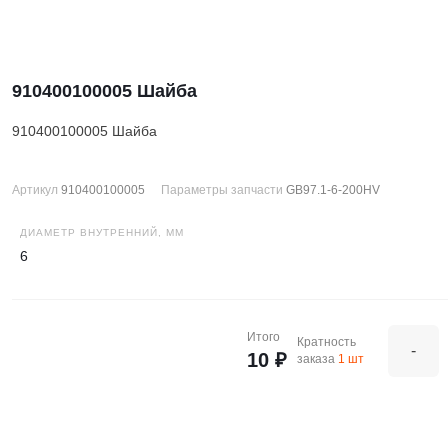
910400100005 Шайба
910400100005 Шайба
Артикул
910400100005
Параметры запчасти
GB97.1-6-200HV
ДИАМЕТР ВНУТРЕННИЙ, ММ
6
Итого
Кратность
-
10 ₽
заказа
1 шт