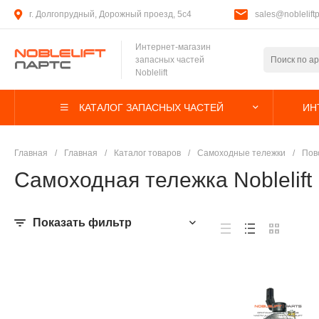
г. Долгопрудный, Дорожный проезд, 5с4
sales@nobleliftp
Интернет-магазин
запасных частей
Noblelift
КАТАЛОГ ЗАПАСНЫХ ЧАСТЕЙ
ИН
Главная
/
Главная
/
Каталог товаров
/
Самоходные тележки
/
Пов
Самоходная тележка Noblelif
Показать фильтр