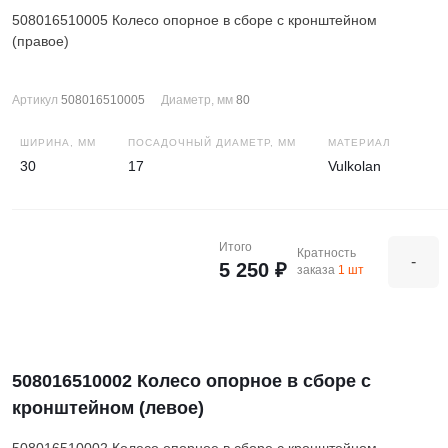
508016510005 Колесо опорное в сборе с кронштейном
(правое)
Артикул
508016510005
Диаметр, мм
80
ШИРИНА, ММ
ПОСАДОЧНЫЙ ДИАМЕТР, ММ
МАТЕРИАЛ
30
17
Vulkolan
Итого
Кратность
-
5 250 ₽
заказа
1 шт
508016510002 Колесо опорное в сборе с
кронштейном (левое)