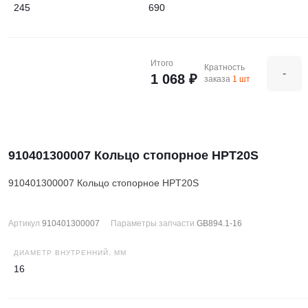
245
690
Итого
Кратность
-
1 068 ₽
заказа
1 шт
910401300007 Кольцо стопорное HPT20S
910401300007 Кольцо стопорное HPT20S
Артикул
910401300007
Параметры запчасти
GB894.1-16
ДИАМЕТР ВНУТРЕННИЙ, ММ
16