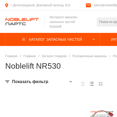
г. Долгопрудный, Дорожный проезд, 5с4
sales@nobleliftp
Интернет-магазин
запасных частей
Noblelift
КАТАЛОГ ЗАПАСНЫХ ЧАСТЕЙ
ИН
Главная
/
Главная
/
Каталог товаров
/
Поломоечные машины
/
По
Noblelift NR530
Показать фильтр