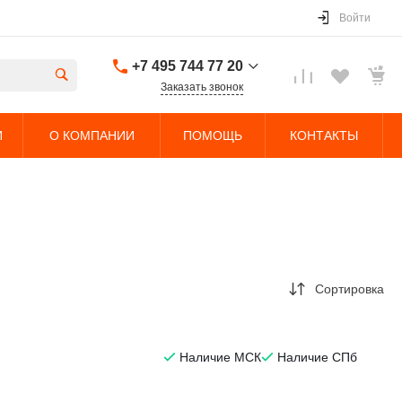
Войти
+7 495 744 77 20
Заказать звонок
+7 495 744 77 20
И
О КОМПАНИИ
ПОМОЩЬ
КОНТАКТЫ
г. Долгопрудный,
Дорожный проезд,
5с4
Пн-Чт: 9:00-18:00 Пт:
9:00-17:00 Cб-Вс:
Выходной
sales@nobleliftparts.ru
Сортировка
Наличие МСК
Наличие СПб