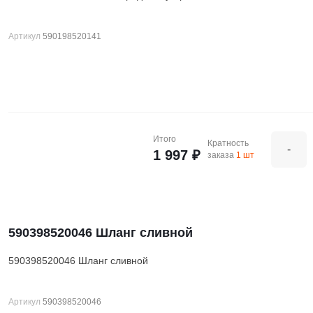
Артикул
590198520141
Итого
Кратность
-
1 997 ₽
заказа
1 шт
590398520046 Шланг сливной
590398520046 Шланг сливной
Артикул
590398520046