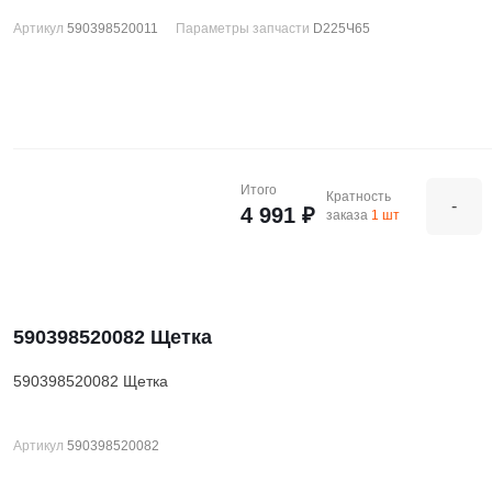
Артикул
590398520011
Параметры запчасти
D225Ч65
Итого
Кратность
-
4 991 ₽
заказа
1 шт
590398520082 Щетка
590398520082 Щетка
Артикул
590398520082