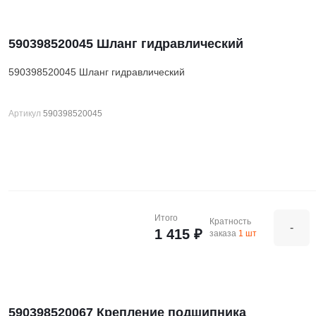
590398520045 Шланг гидравлический
590398520045 Шланг гидравлический
Артикул
590398520045
Итого
Кратность
-
1 415 ₽
заказа
1 шт
590398520067 Крепление подшипника