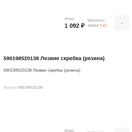
Итого
Кратность
-
1 092 ₽
заказа
1 шт
590198520138 Лезвие скребка (резина)
590198520138 Лезвие скребка (резина)
Артикул
590198520138
Итого