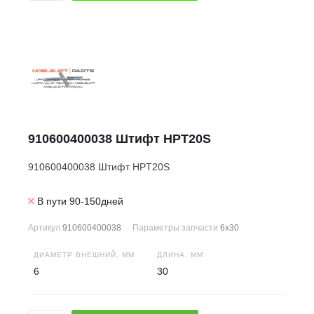
910600400038 Штифт HPT20S
910600400038 Штифт HPT20S
В пути 90-150дней
Артикул
910600400038
Параметры запчасти
6x30
ДИАМЕТР ВНЕШНИЙ, ММ
ДЛИНА, ММ
6
30