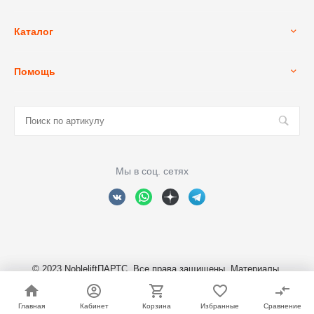
Каталог
Помощь
Мы в соц. сетях
© 2023 NobleliftПАРТС, Все права защищены. Материалы,
размещенные на сайте являются собственностью ООО
"СКЛАДСКИЕ МАШИНЫ"
Главная
Главная
Кабинет
Кабинет
Корзина
Корзина
Избранные
Избранные
Сравнение
Сравнение