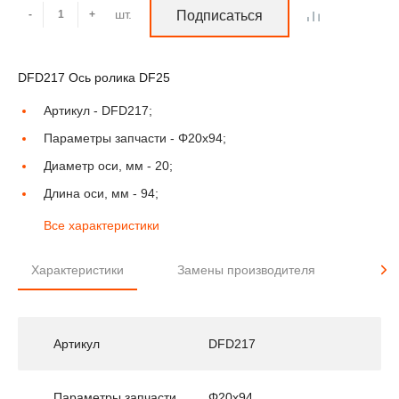
шт.
-
+
Подписаться
DFD217 Ось ролика DF25
Артикул -
DFD217;
Параметры запчасти -
Φ20x94;
Диаметр оси, мм -
20;
Длина оси, мм -
94;
Все характеристики
Характеристики
Замены производителя
Прим
Артикул
DFD217
Параметры запчасти
Φ20x94