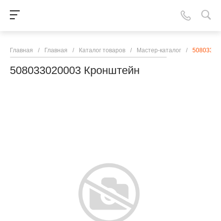
Главная
/
Главная
/
Каталог товаров
/
Мастер-каталог
/
50803302
508033020003 Кронштейн